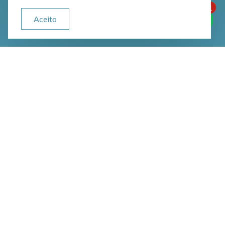
1
ATENDIMENTO VIA WHATSAPP
Aceito
Olá, qual seu problema jurídico?
Crimes Tributários: O Que
São?
Crimes tributários são infrações penais
relacionadas ao não cumprimento das
obrigações fiscais e tributárias. No
Brasil, os principais crimes tributários
estão previstos na Lei nº 8.137/1990 e
no Código Penal (Decreto-Lei nº
2.848/1940). Alguns dos crimes