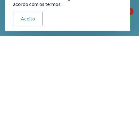
acordo com os termos.
1
ATENDIMENTO VIA WHATSAPP
Aceito
Olá, qual seu problema jurídico?
Defesa em Autuações de
Órgãos Reguladores
No exercício do poder de polícia, os
órgãos reguladores (ANAC, ANEEL,
Anvisa, Banco Central, CVM, MAPA,
MTE, etc.) estabelecem uma série de
regras para a disciplina do exercício das
atividades econômicas que estejam no