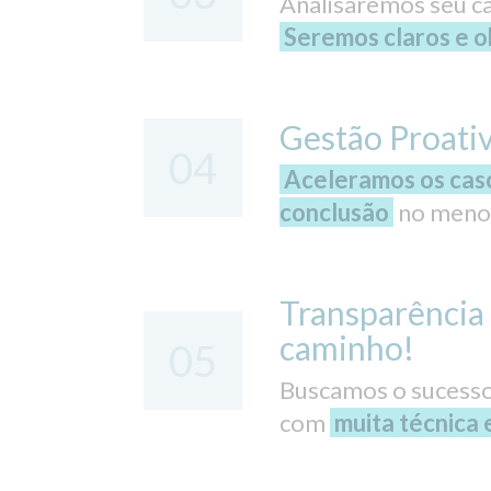
Analisaremos seu ca
Seremos claros e ob
Gestão Proati
04
Aceleramos os cas
conclusão
no menor
Transparência 
caminho!
05
Buscamos o sucesso
com
muita técnica