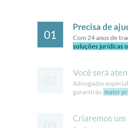
Precisa de aju
01
Com 24 anos de tra
soluções jurídicas 
Você será aten
02
Advogados especiali
garantirão
maior pr
Criaremos um 
03