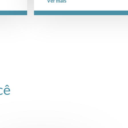
Ver mais
cê