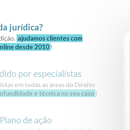
da jurídica?
dição,
ajudamos clientes com
online desde 2010
!
dido por especialistas
stas em todas as áreas do Direito
ofundidade e técnica no seu caso
!
Plano de ação