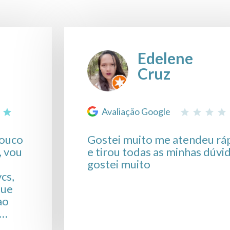
Edelene
Cruz
Avaliação Google
pouco
Gostei muito me atendeu rá
, vou
e tirou todas as minhas dúvi
gostei muito
cs,
que
ao
tras