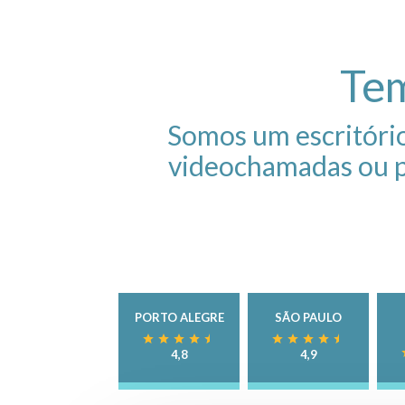
Tem
Somos um escritóri
videochamadas ou p
PORTO ALEGRE
SÃO PAULO
4,8
4,9