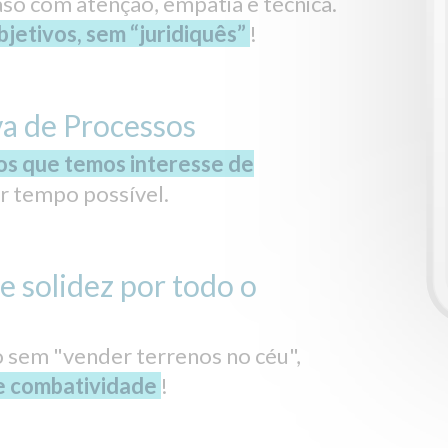
so com atenção, empatia e técnica.
jetivos, sem “juridiquês”
!
va de Processos
os que temos interesse de
 tempo possível.
e solidez por todo o
 sem "vender terrenos no céu",
 e combatividade
!