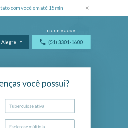
tato com você em até 15 min
 Alegre
(51) 3301-1600
enças você possui?
Tuberculose ativa
Esclerose múltipla