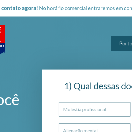
 contato agora!
No horário comercial entraremos em con
Porto
1) Qual dessas do
ocê
Moléstia profissional
Alienação mental