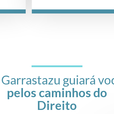
em me
am
 Garrastazu guiará vo
pelos caminhos do
Direito