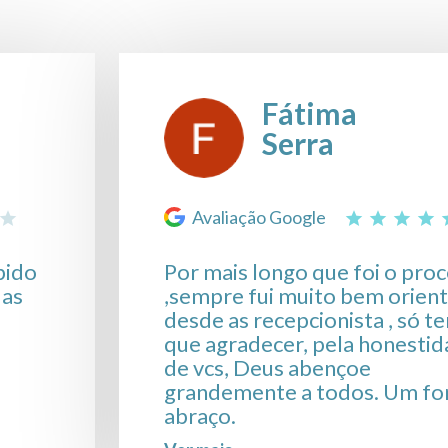
Fátima
Serra
Avaliação Google
pido
Por mais longo que foi o pro
das
,sempre fui muito bem orient
desde as recepcionista , só t
que agradecer, pela honesti
de vcs, Deus abençoe
grandemente a todos. Um fo
abraço.