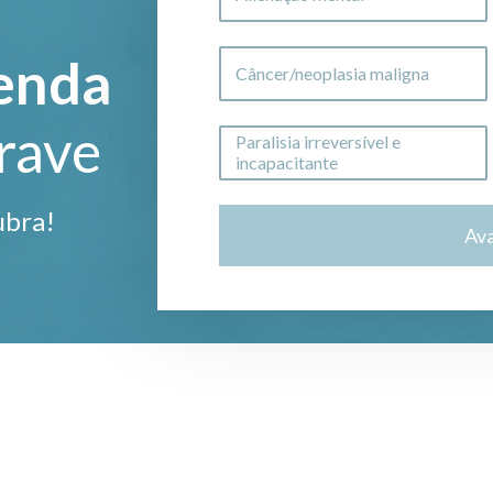
enda
Câncer/neoplasia maligna
rave
Paralisia irreversível e
incapacitante
ubra!
Av