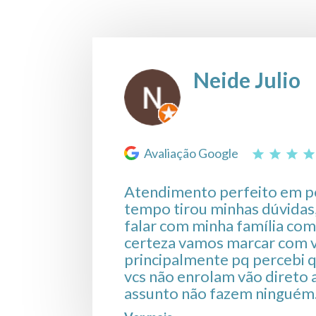
Neide Julio
Avaliação Google
Atendimento perfeito em 
tempo tirou minhas dúvidas
falar com minha família com
certeza vamos marcar com v
principalmente pq percebi 
vcs não enrolam vão direto 
assunto não fazem ninguém
perder tempo, falei com ou