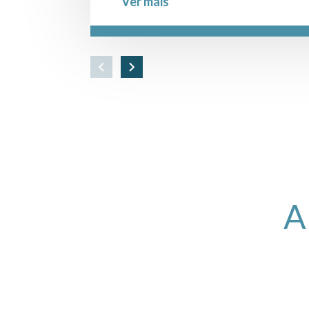
Ver mais
pessoas alguns até agora n
respondeu, e vcs não enrol
PARABÉNS PELO
ATENDIMENTO
A