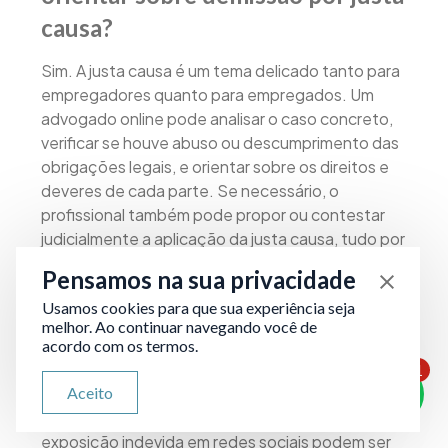
causa?
Sim. A justa causa é um tema delicado tanto para
empregadores quanto para empregados. Um
advogado online pode analisar o caso concreto,
verificar se houve abuso ou descumprimento das
obrigações legais, e orientar sobre os direitos e
deveres de cada parte. Se necessário, o
profissional também pode propor ou contestar
judicialmente a aplicação da justa causa, tudo por
meio digital.
Pensamos na sua privacidade
7. Um advogado online pode me
Usamos cookies para que sua experiência seja
melhor. Ao continuar navegando você de
ajudar se eu fui ofendido nas
acordo com os termos.
1
redes sociais?
ATENDIMENTO VIA WHATSAPP
Aceito
Olá, qual seu problema jurídico?
Sim. Casos de ofensas, ataques à honra ou
exposição indevida em redes sociais podem ser