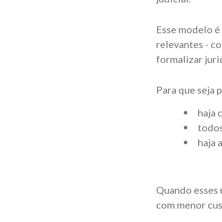
Esse modelo é 
relevantes - c
formalizar jur
Para que seja p
haja 
todos
haja
Quando esses r
com menor cus