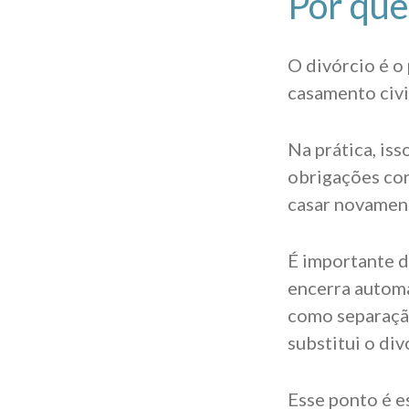
Por que
O divórcio é o
casamento civi
Na prática, iss
obrigações conj
casar novamen
É importante d
encerra automa
como separação
substitui o div
Esse ponto é e