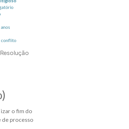
Litigioso
gatório
o
 anos
conflito
· Resolução
o)
izar o fim do
e de processo