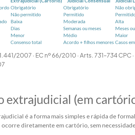
Extrajudicial (Cartório)
Judicial Consensual
Judicial 
cordo
Obrigatório
Obrigatório
Não obri
Não permitido
Permitido
Permitid
tado
Baixa
Moderada
Alta
Dias
Semanas ou meses
Meses ou
Menor
Médio
Maior
Consenso total
Acordo + filhos menores
Casos em 
11.441/2007 · EC nº 66/2010 · Arts. 731–734 CPC 
07
o extrajudicial (em cartóri
ajudicial é a forma mais simples e rápida de formal
 ocorre diretamente em cartório, sem necessidad