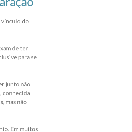
paração
 vínculo do
ixam de ter
clusive para se
er junto não
, conhecida
os, mas não
nio. Em muitos