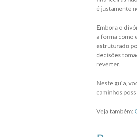
é justamente n
Embora o divó
a forma como e
estruturado pod
decisões tomad
reverter.
Neste guia, vo
caminhos possí
Veja também: