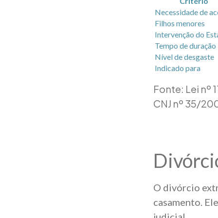
Critério
Necessidade de a
Filhos menores
Intervenção do Es
Tempo de duração
Nível de desgaste
Indicado para
Fonte: Lei nº 
CNJ nº 35/20
Divórci
O divórcio extr
casamento. Ele
judicial.