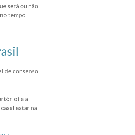
ue será ou não
o no tempo
asil
el de consenso
rtório) e a
casal estar na