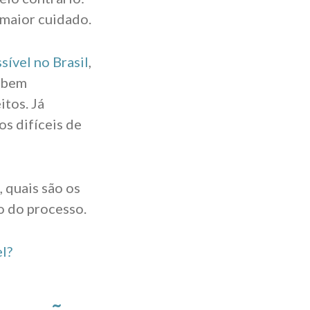
 maior cuidado.
sível no Brasil
,
o bem
itos. Já
s difíceis de
 quais são os
o do processo.
l?