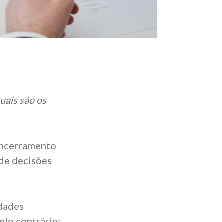
uais são os
encerramento
 de decisões
idades
elo contrário: