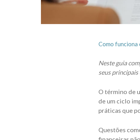
Como funciona o
Neste guia comp
seus principais
O término de 
de um ciclo im
práticas que p
Questões como 
financeiras nã