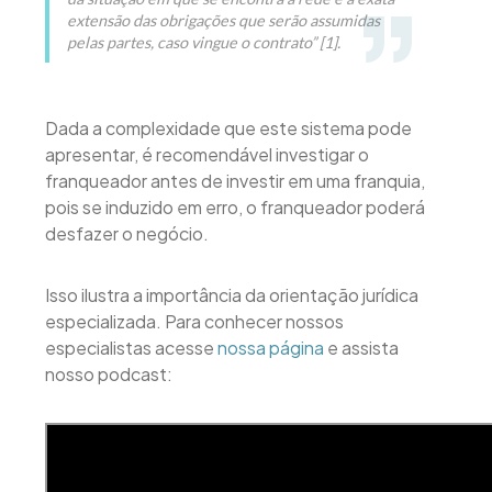
extensão das obrigações que serão assumidas
pelas partes, caso vingue o contrato” [1].
Dada a complexidade que este sistema pode
apresentar, é recomendável investigar o
franqueador antes de investir em uma franquia,
pois se induzido em erro, o franqueador poderá
desfazer o negócio.
Isso ilustra a importância da orientação jurídica
especializada. Para conhecer nossos
especialistas acesse
nossa página
e assista
nosso podcast: