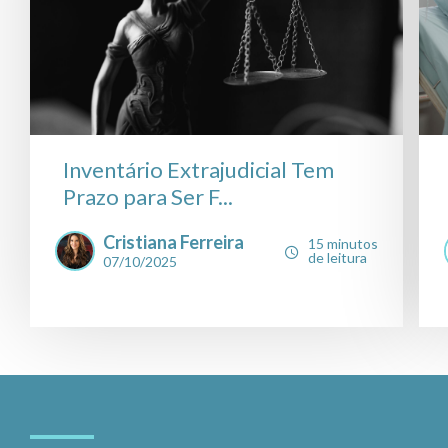
Inventário Extrajudicial Tem
Prazo para Ser F...
Cristiana Ferreira
15 minutos
de leitura
07/10/2025