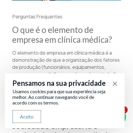
Perguntas Frequentes
O que é o elemento de
empresa em clínica médica?
O elemento de empresa em clínica médica é a
demonstração de que a organização dos fatores
de produção (funcionários, equipamentos,
processos e capital) prepondera sobre o trabalho
intelectual pessoal dos sócios-médicos. Sem
Pensamos na sua privacidade
esse elemento, a clínica não é reconhecida como
Usamos cookies para que sua experiência seja
sociedade empresária de fato e perde o direito à
melhor. Ao continuar navegando você de
alíquota reduzida no lucro presumido.
acordo com os termos.
1
Qual a diferença entre
ATENDIMENTO VIA WHATSAPP
Aceito
Olá, qual seu problema jurídico?
sociedade empresária e