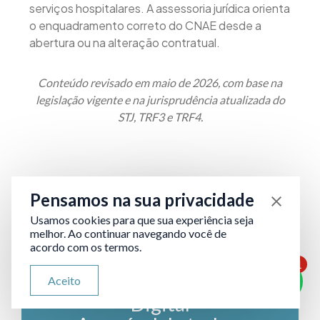
serviços hospitalares. A assessoria jurídica orienta
o enquadramento correto do CNAE desde a
abertura ou na alteração contratual.
Conteúdo revisado em maio de 2026, com base na
legislação vigente e na jurisprudência atualizada do
STJ, TRF3 e TRF4.
Pensamos na sua privacidade
Usamos cookies para que sua experiência seja
melhor. Ao continuar navegando você de
acordo com os termos.
1
ATENDIMENTO VIA WHATSAPP
Advocacia Online e
Aceito
Olá, qual seu problema jurídico?
Digital