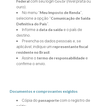
com seu login
(nível prata ou
Federal
Gov.br
ouro).
No menu “
”,
Meu Imposto de Renda
selecione a opção “
Comunicação de Saída
”.
Definitiva do País
Informe a
e o país de
data da saída
destino.
Preencha os dados pessoais e, se
aplicável, indique um
representante fiscal
.
residente no Brasil
Assine o
e
termo de responsabilidade
confirme o envio.
Documentos e comprovantes exigidos
Cópia do
com o registro de
passaporte
saída;