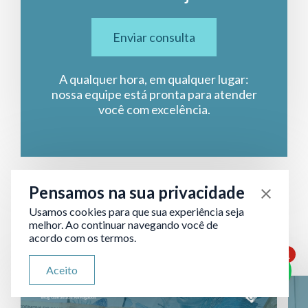
Enviar consulta
A qualquer hora, em qualquer lugar:
nossa equipe está pronta para atender
você com excelência.
Pensamos na sua privacidade
Continue lendo:
artigos
Usamos cookies para que sua experiência seja
relacionados
melhor. Ao continuar navegando você de
acordo com os termos.
1
ATENDIMENTO VIA WHATSAPP
Aceito
Olá, qual seu problema jurídico?