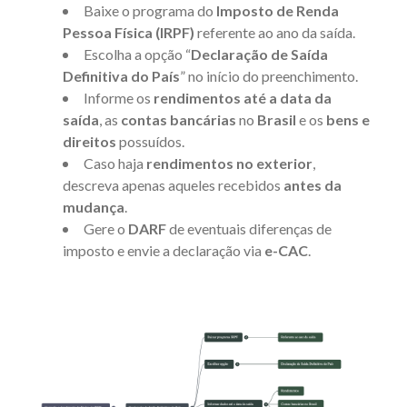
Baixe o programa do
Imposto de Renda
Pessoa Física (IRPF)
referente ao ano da saída.
Escolha a opção “
Declaração de Saída
Definitiva do País
” no início do preenchimento.
Informe os
rendimentos até a data da
saída
, as
contas bancárias
no
Brasil
e os
bens e
direitos
possuídos.
Caso haja
rendimentos no exterior
,
descreva apenas aqueles recebidos
antes da
mudança
.
Gere o
DARF
de eventuais diferenças de
imposto e envie a declaração via
e-CAC
.