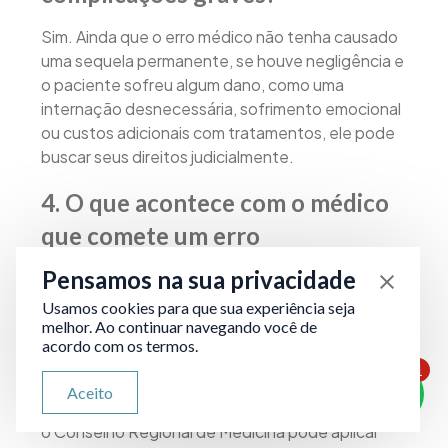
Sim. Ainda que o erro médico não tenha causado
uma sequela permanente, se houve negligência e
o paciente sofreu algum dano, como uma
internação desnecessária, sofrimento emocional
ou custos adicionais com tratamentos, ele pode
buscar seus direitos judicialmente.
4.
O que acontece com o médico
que comete um erro
comprovado?
Pensamos na sua privacidade
Usamos cookies para que sua experiência seja
A depender da gravidade do caso, o médico pode
melhor. Ao continuar navegando você de
sofrer sanções civis, penais e éticas. No âmbito
acordo com os termos.
civil, pode ser condenado a indenizar o paciente.
1
No penal, pode responder por crimes como lesão
ATENDIMENTO VIA WHATSAPP
Aceito
Olá, qual seu problema jurídico?
corporal ou homicídio culposo. Já na esfera ética,
o Conselho Regional de Medicina pode aplicar