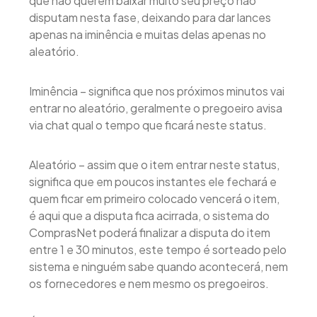
que não querem baixar muito seu preço não
disputam nesta fase, deixando para dar lances
apenas na iminência e muitas delas apenas no
aleatório.
Iminência – significa que nos próximos minutos vai
entrar no aleatório, geralmente o pregoeiro avisa
via chat qual o tempo que ficará neste status.
Aleatório – assim que o item entrar neste status,
significa que em poucos instantes ele fechará e
quem ficar em primeiro colocado vencerá o item,
é aqui que a disputa fica acirrada, o sistema do
ComprasNet poderá finalizar a disputa do item
entre 1 e 30 minutos, este tempo é sorteado pelo
sistema e ninguém sabe quando acontecerá, nem
os fornecedores e nem mesmo os pregoeiros.