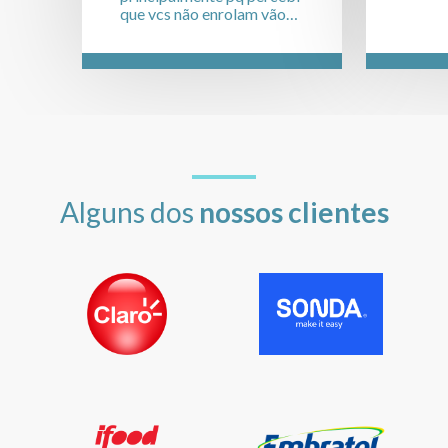
que vcs não enrolam vão
direto ao assunto não
fazem ninguém perder
tempo, falei com outras
pessoas alguns até agora
nem me respondeu, e vcs
não enrolam PARABÉNS
PELO ATENDIMENTO
Alguns dos
nossos clientes