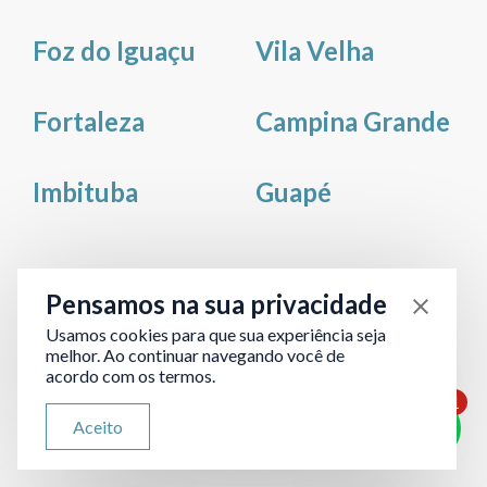
Foz do Iguaçu
Vila Velha
Fortaleza
Campina Grande
Imbituba
Guapé
Pensamos na sua privacidade
Correspondentes
em
todo o Brasil
Usamos cookies para que sua experiência seja
melhor. Ao continuar navegando você de
acordo com os termos.
Ver todas unidades
1
ATENDIMENTO VIA WHATSAPP
Aceito
Olá, qual seu problema jurídico?