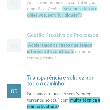
03
Analisaremos seu caso com atenção,
empatia e técnica.
Seremos claros e
objetivos, sem “juridiquês”
!
Gestão Proativa de Processos
04
Aceleramos os casos que temos
interesse de conclusão
no menor
tempo possível.
Transparência e solidez por
todo o caminho!
05
Buscamos o sucesso sem "vender
terrenos no céu", com
muita técnica e
combatividade
!