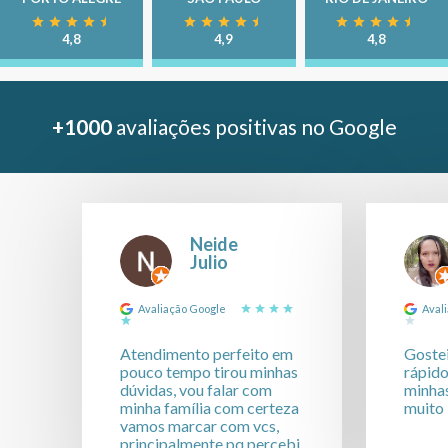
4,8
4,9
4,8
+1000
avaliações positivas no Google
Neide
Julio
Avaliação Google
Aval
Atendimento perfeito em
Goste
pouco tempo tirou minhas
rápido
dúvidas, vou falar com
minhas
minha família com certeza
muito
vamos marcar com vcs,
principalmente pq percebi