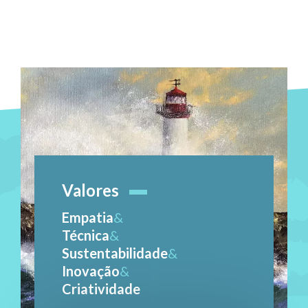
Valores
Empatia
&
Técnica
&
Sustentabilidade
&
Inovação
&
Criatividade