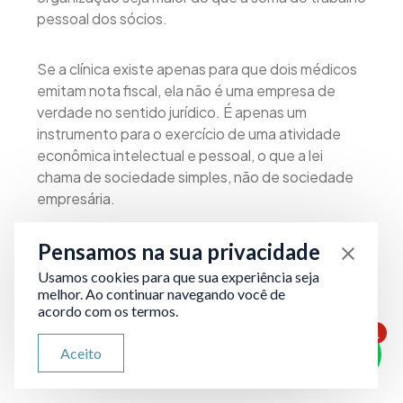
pessoal dos sócios.
Se a clínica existe apenas para que dois médicos
emitam nota fiscal, ela não é uma empresa de
verdade no sentido jurídico. É apenas um
instrumento para o exercício de uma atividade
econômica intelectual e pessoal, o que a lei
chama de sociedade simples, não de sociedade
empresária.
Pensamos na sua privacidade
O TRF3 foi preciso ao explicar o raciocínio: a
legislação tributária reserva os benefícios fiscais
Usamos cookies para que sua experiência seja
para empresas com maiores custos de produção,
melhor. Ao continuar navegando você de
acordo com os termos.
como capital próprio investido, mão de obra
1
contratada, insumos e tecnologia, não para
ATENDIMENTO VIA WHATSAPP
Aceito
profissionais que abriram um CNPJ para pagar
Olá, qual seu problema jurídico?
menos imposto sobre a renda.