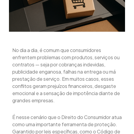
No dia a dia, é comum que consumidores
enfrentem problemas com produtos, serviços ou
contratos — seja por cobranças indevidas,
publicidade enganosa, falhas na entrega ou má
prestação de serviço. Em muitos casos, esses
conflitos geram prejuízos financeiros, desgaste
emocional e a sensação de impotência diante de
grandes empresas.
É nesse cenário que o Direito do Consumidor atua
como uma importante ferramenta de proteção.
Garantido por leis específicas, como o Código de