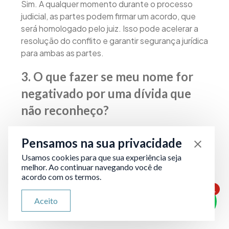
Sim. A qualquer momento durante o processo
judicial, as partes podem firmar um acordo, que
será homologado pelo juiz. Isso pode acelerar a
resolução do conflito e garantir segurança jurídica
para ambas as partes.
3. O que fazer se meu nome for
negativado por uma dívida que
não reconheço?
A inscrição indevida em cadastros de
Pensamos na sua privacidade
inadimplentes, como Serasa e SPC, sem
comprovação da dívida, é considerada abusiva.
Usamos cookies para que sua experiência seja
melhor. Ao continuar navegando você de
Nesses casos, o consumidor pode buscar a
acordo com os termos.
imediata retirada do nome dos registros e pleitear
1
indenização por danos morais, caso tenha havido
ATENDIMENTO VIA WHATSAPP
Aceito
Olá, qual seu problema jurídico?
prejuízos à sua reputação ou crédito.