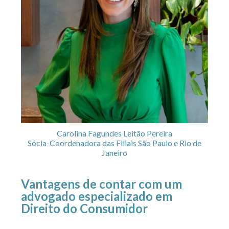
Carolina Fagundes Leitão Pereira
Sócia-Coordenadora das Filiais São Paulo e Rio de
Janeiro
Vantagens de contar com um
advogado especializado em
Direito do Consumidor