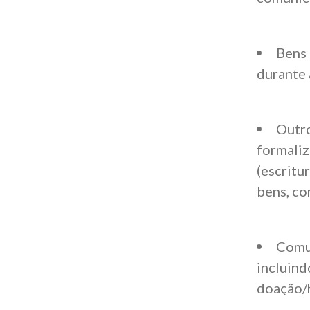
Bens
durante 
Outro
formaliz
(escritu
bens, c
Comun
incluind
doação/h