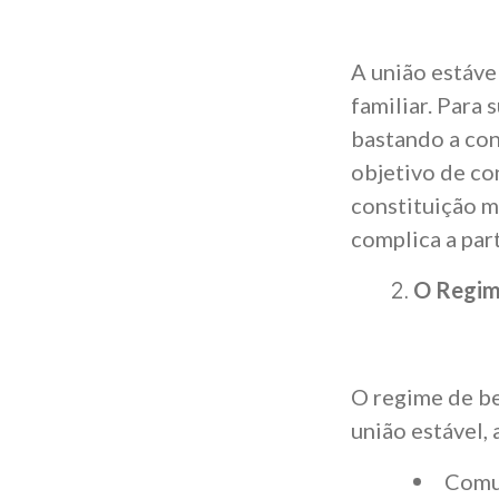
A união estáve
familiar. Para
bastando a con
objetivo de co
constituição m
complica a par
O Regime
O regime de ben
união estável, 
Comun