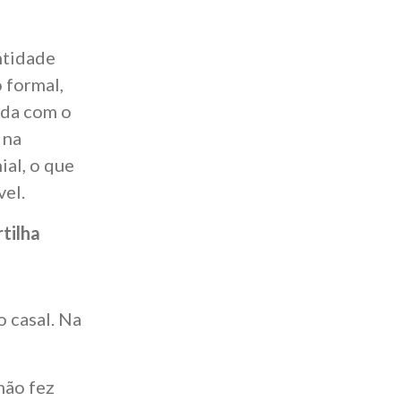
ntidade
 formal,
ida com o
 na
ial, o que
vel.
tilha
o casal. Na
não fez