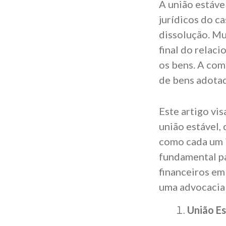
A união estáve
jurídicos do c
dissolução. Mu
final do relac
os bens. A com
de bens adotad
Este artigo vis
união estável,
como cada um i
fundamental pa
financeiros e
uma advocacia 
União Es