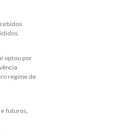
ecebidos
ididos.
l optou por
ivência
utro regime de
e futuros,
.