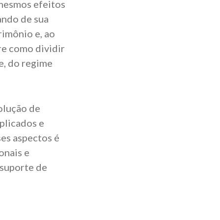
 mesmos efeitos
ando de sua
rimônio e, ao
re como dividir
e, do regime
solução de
plicados e
es aspectos é
onais e
 suporte de