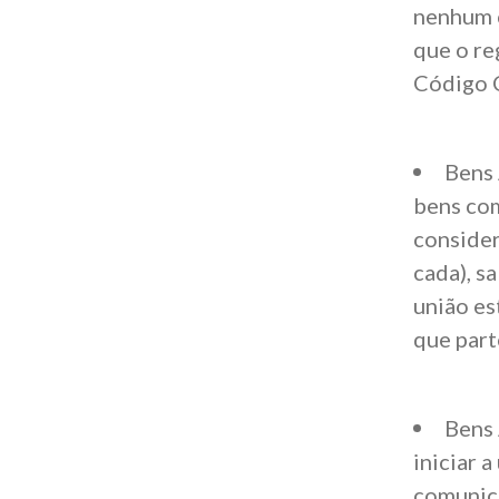
nenhum c
que o re
Código C
Bens 
bens com
consider
cada),
sa
união
es
que part
Bens 
iniciar 
comunica