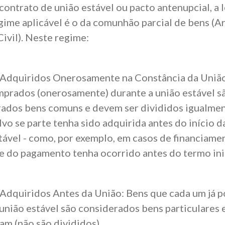
ontrato de união estável ou pacto antenupcial, a 
gime aplicável é o da comunhão parcial de bens (Ar
ivil). Neste regime:
Adquiridos Onerosamente na Constância da União
prados (onerosamente) durante a união estável s
ados bens comuns e devem ser divididos igualme
lvo se parte tenha sido adquirida antes do início d
tável
- como, por exemplo, em casos de financiame
e do pagamento tenha ocorrido antes do termo inic
Adquiridos Antes da União: Bens que cada um já p
a união estável são considerados bens particulares 
m (não são divididos).