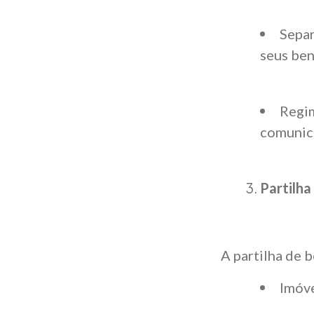
Sepa
seus ben
Regim
comunica
Partilha
A partilha de 
Imóve