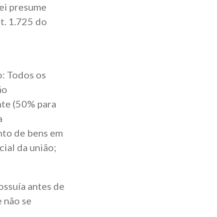
lei presume
t. 1.725 do
: Todos os
ão
nte (50% para
a
nto de bens em
ial da união;
ossuía antes de
e não se