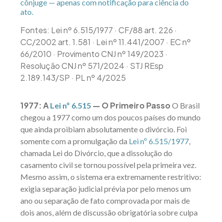
cônjuge — apenas com notificação para ciência do
ato.
Fontes: Lei nº 6.515/1977 · CF/88 art. 226 ·
CC/2002 art. 1.581 · Lei nº 11.441/2007 · EC nº
66/2010 · Provimento CNJ nº 149/2023 ·
Resolução CNJ nº 571/2024 · STJ REsp
2.189.143/SP · PL nº 4/2025
1977: A
— O Primeiro Passo
Lei nº 6.515
O Brasil
chegou a 1977 como um dos poucos países do mundo
que ainda proibiam absolutamente o divórcio. Foi
somente com a promulgação da
Lei nº 6.515/1977
,
chamada Lei do Divórcio, que a dissolução do
casamento civil se tornou possível pela primeira vez.
Mesmo assim, o sistema era extremamente restritivo:
exigia separação judicial prévia por pelo menos um
ano ou separação de fato comprovada por mais de
dois anos, além de discussão obrigatória sobre culpa