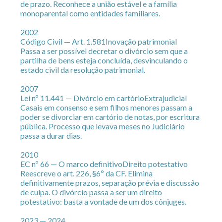
de prazo. Reconhece a união estável e a família
monoparental como entidades familiares.
2002
Código Civil — Art. 1.581
Inovação patrimonial
Passa a ser possível decretar o divórcio sem que a
partilha de bens esteja concluída, desvinculando o
estado civil da resolução patrimonial.
2007
Lei nº 11.441 — Divórcio em cartório
Extrajudicial
Casais em consenso e sem filhos menores passam a
poder se divorciar em cartório de notas, por escritura
pública. Processo que levava meses no Judiciário
passa a durar dias.
2010
EC nº 66 — O marco definitivo
Direito potestativo
Reescreve o art. 226, §6º da CF. Elimina
definitivamente prazos, separação prévia e discussão
de culpa. O divórcio passa a ser um direito
potestativo: basta a vontade de um dos cônjuges.
2023 — 2024