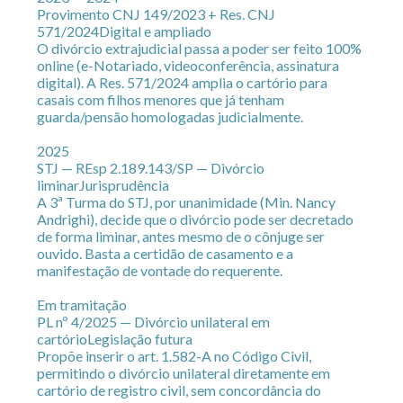
Provimento CNJ 149/2023 + Res. CNJ
571/2024
Digital e ampliado
O divórcio extrajudicial passa a poder ser feito 100%
online (e-Notariado, videoconferência, assinatura
digital). A Res. 571/2024 amplia o cartório para
casais com filhos menores que já tenham
guarda/pensão homologadas judicialmente.
2025
STJ — REsp 2.189.143/SP — Divórcio
liminar
Jurisprudência
A 3ª Turma do STJ, por unanimidade (Min. Nancy
Andrighi), decide que o divórcio pode ser decretado
de forma liminar, antes mesmo de o cônjuge ser
ouvido. Basta a certidão de casamento e a
manifestação de vontade do requerente.
Em tramitação
PL nº 4/2025 — Divórcio unilateral em
cartório
Legislação futura
Propõe inserir o art. 1.582-A no Código Civil,
permitindo o divórcio unilateral diretamente em
cartório de registro civil, sem concordância do