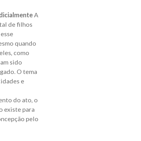
dicialmente
A
tal de filhos
, esse
 mesmo quando
 eles, como
ham sido
lgado. O tema
cidades e
ento do ato, o
o existe para
concepção pelo