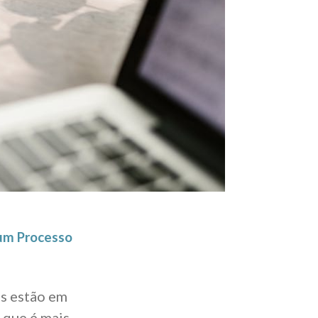
 um Processo
s estão em
 que é mais