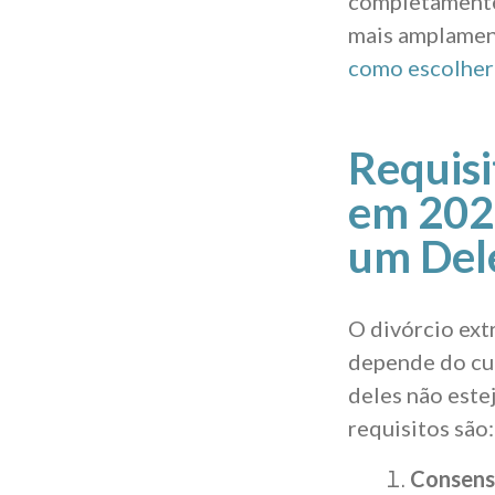
completamente
mais amplamen
como escolher
Requisi
em 2026
um Del
O divórcio ext
depende do cum
deles não estej
requisitos são:
Consenso