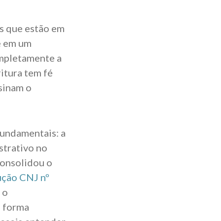
es que estão em
e em um
ompletamente a
itura tem fé
ssinam o
fundamentais: a
strativo no
consolidou o
ção CNJ nº
 o
e forma