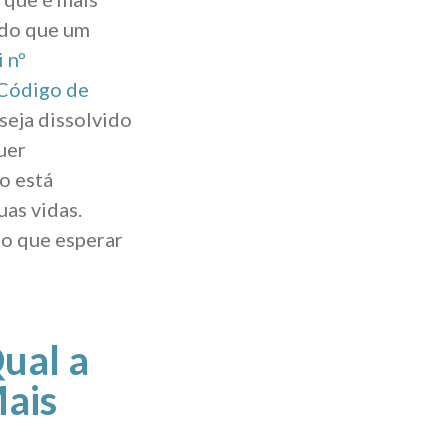
 do que um
i nº
 Código de
seja dissolvido
uer
o está
as vidas.
 o que esperar
Qual a
Mais