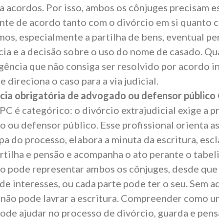
a acordos. Por isso, ambos os cônjuges precisam e
te de acordo tanto com o divórcio em si quanto 
mos, especialmente a
partilha de bens
, eventual
pe
cia
e a decisão sobre o uso do nome de casado. Qu
gência que não consiga ser resolvido por acordo in
e direciona o caso para a via judicial.
cia obrigatória de advogado ou defensor público
CPC
é categórico: o divórcio extrajudicial exige a 
 ou defensor público. Esse profissional orienta a
pa do processo, elabora a minuta da escritura, esc
rtilha e pensão e acompanha o ato perante o tabe
 pode representar ambos os cônjuges, desde que 
 de interesses, ou cada parte pode ter o seu. Sem 
 não pode lavrar a escritura. Compreender
como u
pode ajudar no processo de divórcio, guarda e pen