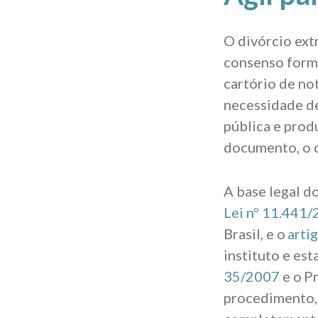
O divórcio ext
consenso form
cartório de no
necessidade de
pública e prod
documento, o c
A base legal d
Lei nº 11.441
Brasil, e o
arti
instituto e es
35/2007
e o
P
procedimento, 