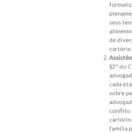
formaliz
plenamen
seus ter
alimentí
de diver
cartório 
Assistên
§2º do 
advogado
cada eta
sobre pa
advogado
conflito
cartório
família 