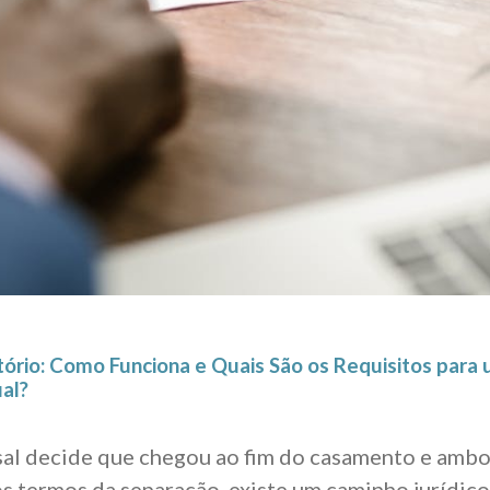
tório: Como Funciona e Quais São os Requisitos para
al?
al decide que chegou ao fim do casamento e ambo
s termos da separação, existe um caminho jurídico