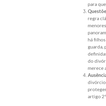
para que
Questões
regra clá
menores
panorama
há filho
guarda,
definida
do
divór
merece a
Ausênci
divórcio
proteger
artigo 2