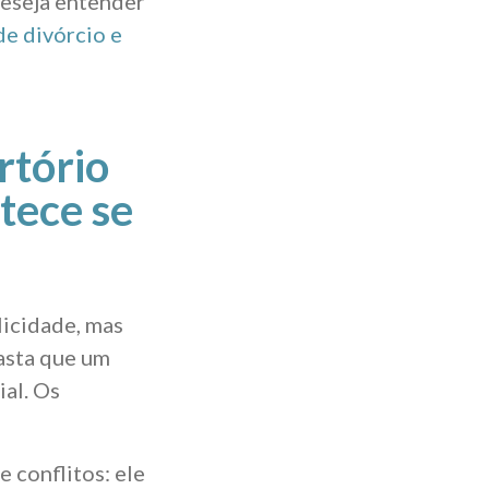
deseja entender
de divórcio e
rtório
tece se
licidade, mas
asta que um
ial. Os
 conflitos: ele