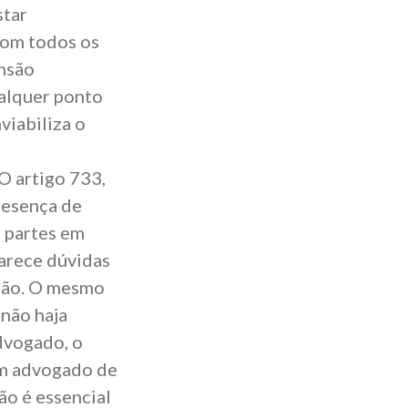
star
com todos os
nsão
alquer ponto
viabiliza o
O
artigo 733,
presença de
s partes em
larece dúvidas
lião. O mesmo
não haja
advogado, o
m advogado de
são
é essencial