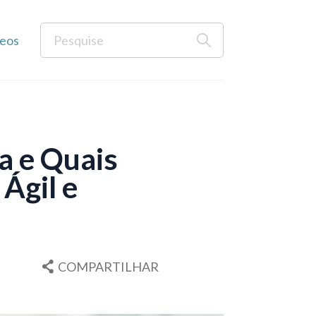
eos
a e Quais
Ágil e
COMPARTILHAR