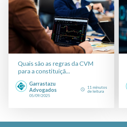
Quais são as regras da CVM
para a constituiçã...
Garrastazu
11 minutos
Advogados
de leitura
05/09/2025