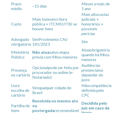
Prazo
Meses a mais de
~15 dias
médio
1 ano
Mais alto
custas
Mais baixo
escritura
judiciais +
Custo
pública + ITCMD/ITBI se
honorários +
houver bens
possíveis
perícias
Advogado
Sim
Provimento CNJ
Sim
obrigatório
141/2023
Atua
obrigatório
Ministério
Não atua
salvo etapa
quando há filhos
Público
prévia com filhos menores
menores
Audiências
Opcional
pode ser feito por
Presença
presenciais
a
procurador ou online (e-
no cartório
depender do
Notariado)
juízo
Livre
Não
competência
Sim
qualquer cidade do
escolha de
definida pelo
Brasil
cartório
CPC
Resolvida no mesmo ato
Decidida pelo
Partilha de
ou
juiz em caso de
bens
postergada
recomendável
litígio