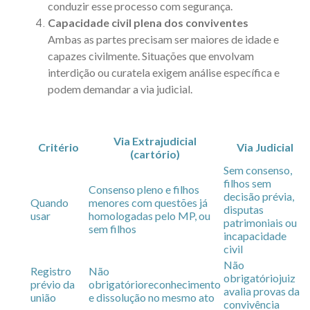
conduzir esse processo com segurança.
Capacidade civil plena dos conviventes
Ambas as partes precisam ser maiores de idade e
capazes civilmente. Situações que envolvam
interdição ou curatela exigem análise específica e
podem demandar a via judicial.
Via Extrajudicial
Critério
Via Judicial
(cartório)
Sem consenso,
filhos sem
Consenso pleno e filhos
decisão prévia,
Quando
menores com questões já
disputas
usar
homologadas pelo MP, ou
patrimoniais ou
sem filhos
incapacidade
civil
Não
Registro
Não
obrigatório
juiz
prévio da
obrigatório
reconhecimento
avalia provas da
união
e dissolução no mesmo ato
convivência