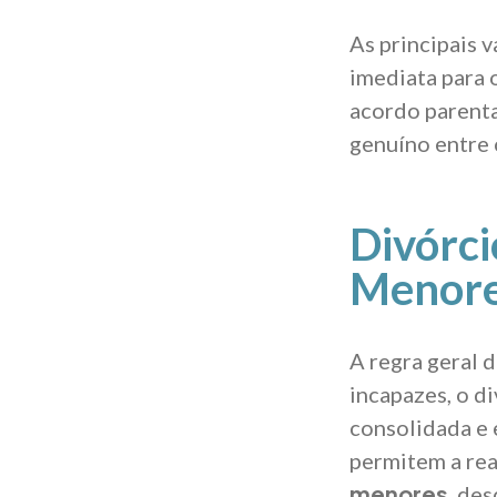
As principais v
imediata para 
acordo parenta
genuíno entre 
Divórci
Menore
A regra geral 
incapazes, o di
consolidada e
permitem a re
menores
, de