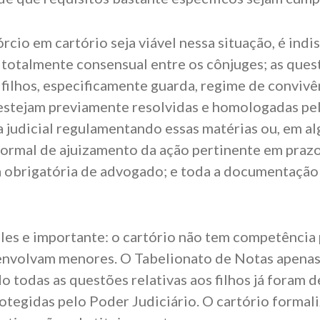
rcio em cartório seja viável nessa situação, é indi
a totalmente consensual entre os cônjuges; as ques
filhos, especificamente guarda, regime de convivê
á estejam previamente resolvidas e homologadas pel
a judicial regulamentando essas matérias ou, em al
ormal de ajuizamento da ação pertinente em praz
a obrigatória de advogado; e toda a documentação 
ples e importante: o cartório não tem competência 
envolvam menores. O Tabelionato de Notas apenas
o todas as questões relativas aos filhos já foram
otegidas pelo Poder Judiciário. O cartório formaliz