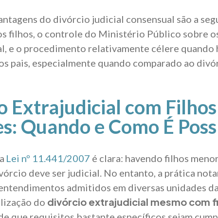
antagens do divórcio judicial consensual são a seg
os filhos, o controle do Ministério Público sobre 
l, e o procedimento relativamente célere quando
os pais, especialmente quando comparado ao divórc
o Extrajudicial com Filhos
s: Quando e Como É Poss
da
Lei nº 11.441/2007
é clara: havendo filhos meno
vórcio deve ser judicial. No entanto, a prática nota
 entendimentos admitidos em diversas unidades d
divórcio extrajudicial mesmo com f
alização do
sde que requisitos bastante específicos sejam cump