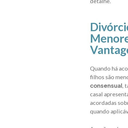
detalhe.
Divórci
Menore
Vantag
Quando há acor
filhos são men
consensual
, 
casal apresent
acordadas sobr
quando aplicáve