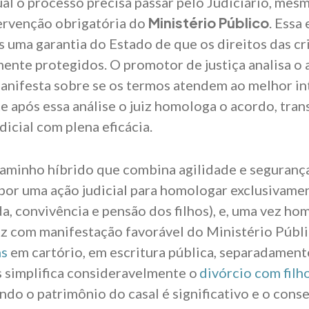
ual o processo precisa passar pelo Judiciário, me
Ministério Público
tervenção obrigatória do
. Essa
s uma garantia do Estado de que os direitos das cr
ente protegidos. O promotor de justiça analisa o
manifesta sobre se os termos atendem ao melhor in
 após essa análise o juiz homologa o acordo, tra
icial com plena eficácia.
caminho híbrido que combina agilidade e segurança 
por uma ação judicial para homologar exclusivame
da, convivência e pensão dos filhos), e, uma vez h
iz com manifestação favorável do Ministério Públic
ns
em cartório, em escritura pública, separadament
 simplifica consideravelmente o
divórcio com fil
do o patrimônio do casal é significativo e o conse