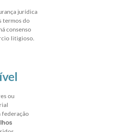
urança jurídica
os termos do
 há consenso
io litigioso.
ível
res ou
rial
a federação
ilhos
ridos.