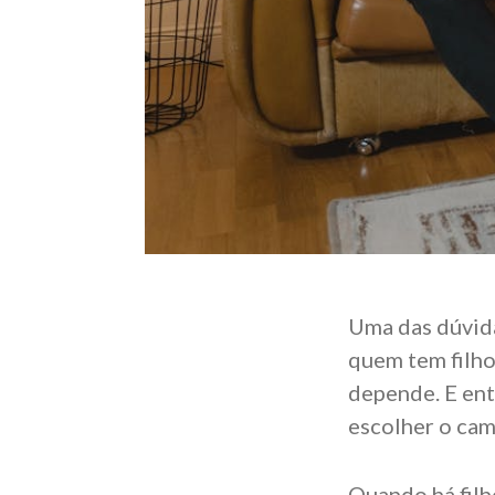
Uma das dúvida
quem tem filho
depende. E ent
escolher o cami
Quando há filh