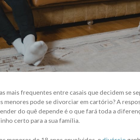
s mais frequentes entre casais que decidem se sep
s menores pode se divorciar em cartório? A respos
ender do quê depende é o que fará toda a diferen
nho certo para a sua família.
os menores de 18 anos envolvidos, o
divórcio
ganh