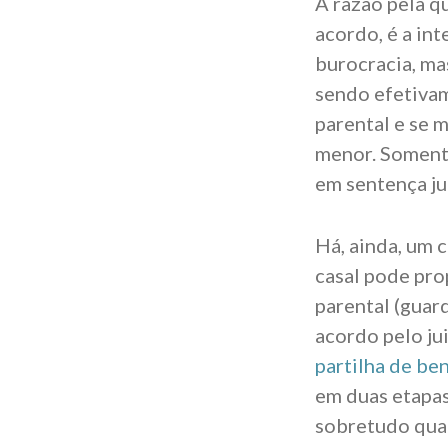
A razão pela q
acordo, é a in
burocracia, ma
sendo efetivam
parental e se 
menor. Somente
em sentença jud
Há, ainda, um 
casal pode pro
parental (guar
acordo pelo ju
partilha de be
em duas etapas
sobretudo quan