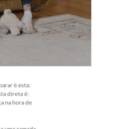
arar é esta:
ta direta é:
ça na hora de
a uma camada