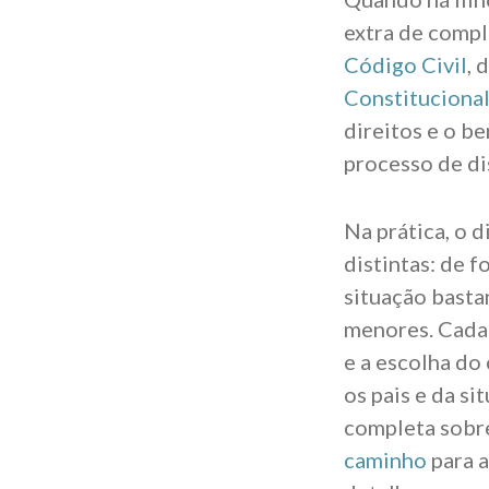
extra de comple
Código Civil
, 
Constituciona
direitos e o b
processo de d
Na prática, o 
distintas: de f
situação basta
menores. Cada 
e a escolha do
os pais e da si
completa sobr
caminho
para a