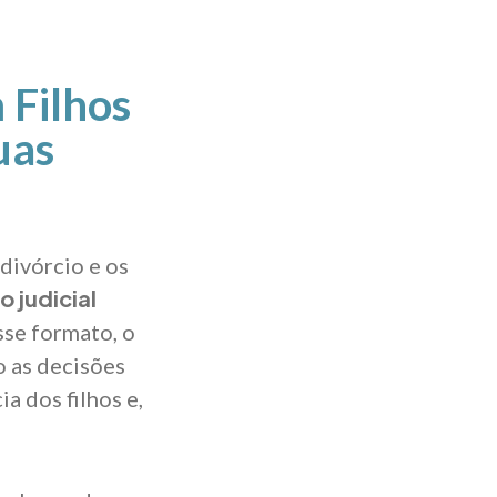
 Filhos
uas
divórcio e os
o judicial
sse formato, o
o as decisões
a dos filhos e,