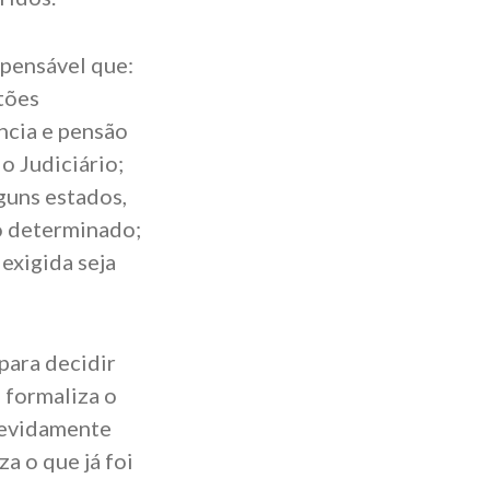
spensável que:
tões
ncia e pensão
o Judiciário;
guns estados,
o determinado;
exigida seja
para decidir
 formaliza o
 devidamente
a o que já foi