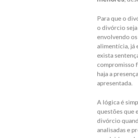
Para que o divó
o divórcio sej
envolvendo os 
alimentícia, j
exista sentenç
compromisso f
haja a presenç
apresentada.
A lógica é sim
questões que 
divórcio quand
analisadas e pr