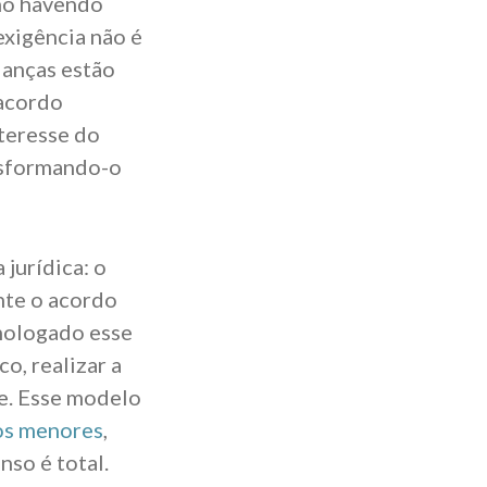
smo havendo
 exigência não é
ianças estão
 acordo
teresse do
nsformando-o
jurídica: o
nte o acordo
omologado esse
o, realizar a
e. Esse modelo
hos menores
,
nso é total.