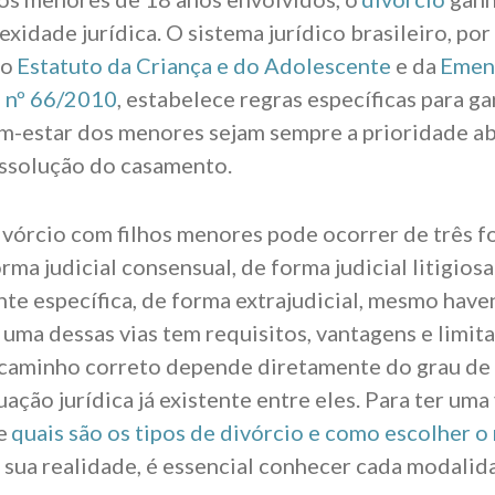
xidade jurídica. O sistema jurídico brasileiro, po
do
Estatuto da Criança e do Adolescente
e da
Emen
l nº 66/2010
, estabelece regras específicas para ga
em-estar dos menores sejam sempre a prioridade a
issolução do casamento.
divórcio com filhos menores pode ocorrer de três 
orma judicial consensual, de forma judicial litigios
nte específica, de forma extrajudicial, mesmo have
uma dessas vias tem requisitos, vantagens e limita
 caminho correto depende diretamente do grau de
tuação jurídica já existente entre eles. Para ter uma
e
quais são os tipos de divórcio e como escolher o
 sua realidade, é essencial conhecer cada modali