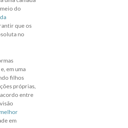
r meio do
da
rantir que os
bsoluta no
formas
a e, em uma
ndo filhos
ções próprias,
 acordo entre
 visão
 melhor
dade em