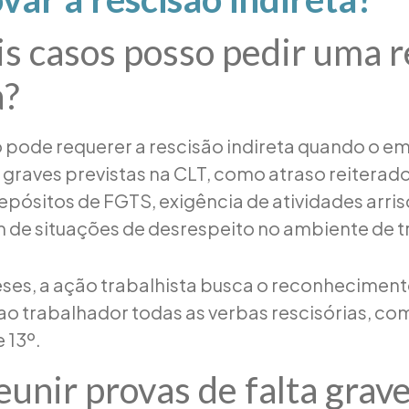
s casos posso pedir uma r
a?
pode requerer a rescisão indireta quando o 
 graves previstas na CLT, como atraso reiterado 
epósitos de FGTS, exigência de atividades arri
m de situações de desrespeito no ambiente de t
ses, a ação trabalhista busca o reconheciment
o trabalhador todas as verbas rescisórias, co
e 13º.
unir provas de falta grav