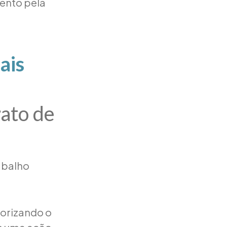
ento pela
ais
rato de
abalho
torizando o