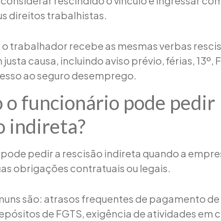
onsiderar rescindido o vínculo e ingressar c
us direitos trabalhistas.
 o trabalhador recebe as mesmas verbas resci
usta causa, incluindo aviso prévio, férias, 13º
acesso ao seguro desemprego.
o funcionário pode pedir
o indireta?
 pode pedir a rescisão indireta quando a empr
s obrigações contratuais ou legais.
ns são: atrasos frequentes de pagamento de s
epósitos de FGTS, exigência de atividades em 