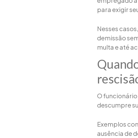
empregado a c
para exigir se
Nesses casos,
demissão sem j
multa e até 
Quando 
rescisã
O funcionário
descumpre sua
Exemplos comu
ausência de d