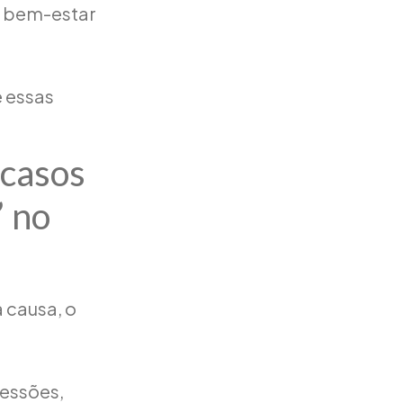
o bem-estar
e essas
 casos
” no
 causa, o
ressões,