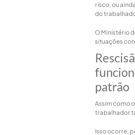
risco, ou ain
do trabalhado
O Ministério 
situações con
Rescisã
funcion
patrão
Assim como o 
trabalhador t
Isso ocorre, 