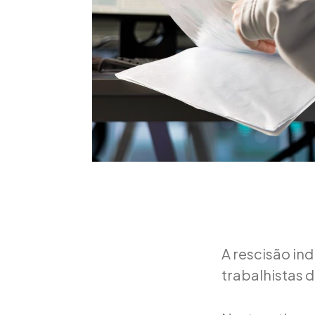
A rescisão in
trabalhistas 