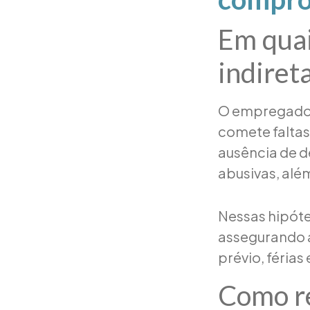
Em quai
indiret
O empregado 
comete faltas
ausência de d
abusivas, alé
Nessas hipóte
assegurando a
prévio, férias 
Como re