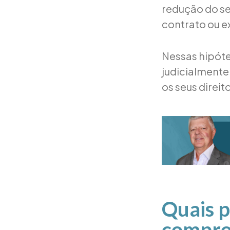
redução do se
contrato ou e
Nessas hipóte
judicialmente
os seus direit
Quais p
comprov