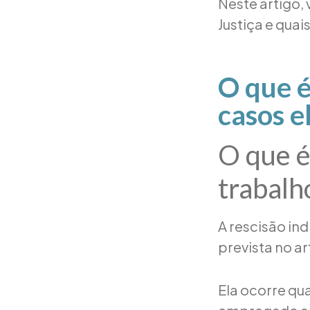
Neste artigo,
Justiça e quai
O que é
casos e
O que é
trabalh
A rescisão in
prevista no ar
Ela ocorre qu