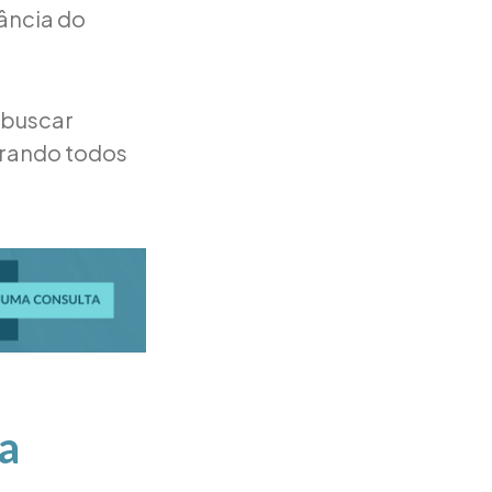
ância do
 buscar
urando todos
a