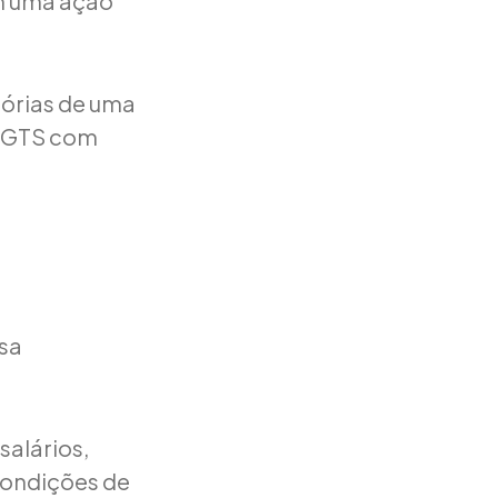
om uma ação
sórias de uma
, FGTS com
esa
alários,
condições de