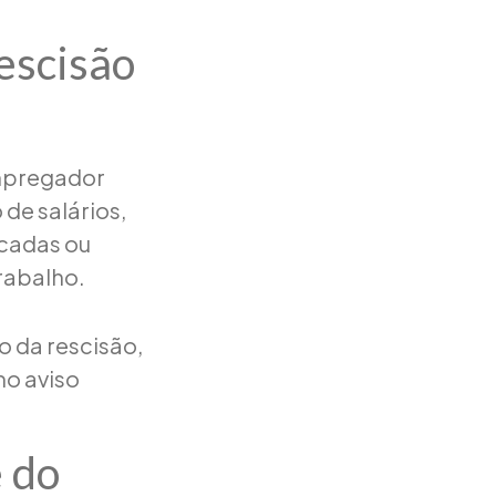
escisão
empregador
de salários,
scadas ou
rabalho.
o da rescisão,
mo aviso
e do