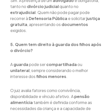
Sim. A presença de um
advogado
é obrigatória,
tanto no
divórcio judicial
quanto no
extrajudicial
. Quem não pode pagar pode
recorrer à
Defensoria Pública
e solicitar
justiça
gratuita
, apresentando os
documentos
exigidos.
5. Quem tem direito à guarda dos filhos após
o divórcio?
A
guarda
pode ser
compartilhada
ou
unilateral
, sempre considerando o melhor
interesse dos
filhos menores
.
O juiz avalia fatores como convivência,
disponibilidade e vínculo afetivo. A
pensão
alimentícia
também é definida conforme as
necessidades da criança e a capacidade de