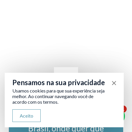
Pensamos na sua privacidade
Usamos cookies para que sua experiência seja
melhor. Ao continuar navegando você de
Advocacia Online e
acordo com os termos.
Digital
1
ATENDIMENTO VIA WHATSAPP
Aceito
Acessível de todo o
Olá, qual seu problema jurídico?
Brasil, onde quer que