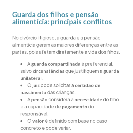
Guarda dos filhos e pensão
alimentícia: principais conflitos
No divórcio litigioso, a guarda e a pensão
alimentícia geram as maiores diferenças entre as
partes, pois afetam diretamente a vida dos filhos.
A
é preferencial,
guarda compartilhada
salvo
que justifiquem a
circunstâncias
guarda
.
unilateral
O
pode solicitar a
juiz
certidão de
das crianças.
nascimento
A
considera a
do filho
pensão
necessidade
e a capacidade de
do
pagamento
responsável.
O
é definido com base no caso
valor
concreto e pode variar.