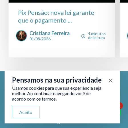
Pix Pensão: nova lei garante
que o pagamento ...
Cristiana Ferreira
4 minutos
de leitura
01/08/2026
Pensamos na sua privacidade
Usamos cookies para que sua experiência seja
melhor. Ao continuar navegando você de
Fique por dentro das nossas
acordo com os termos.
novidades.
1
ATENDIMENTO VIA WHATSAPP
Aceito
Olá, qual seu problema jurídico?
Acompanhe nosso blog e nossas redes sociais.