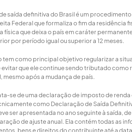
de saída definitiva do Brasil é um procedimento
ita Federal que formaliza o fim da residência fis
 física que deixa o país em caráter permanente
ior por período igual ou superior a 12 meses.
 tem como principal objetivo regularizar a situ
e evitar que ele continue sendo tributado como 
sil, mesmo após a mudança de país.
rata-se de uma declaração de imposto de renda 
nicamente como Declaração de Saída Definitiv
eve ser apresentada no ano seguinte à saída, d
claração de ajuste anual. Ela contém todas as i
tos, bens e direitos do contribuinte até a data