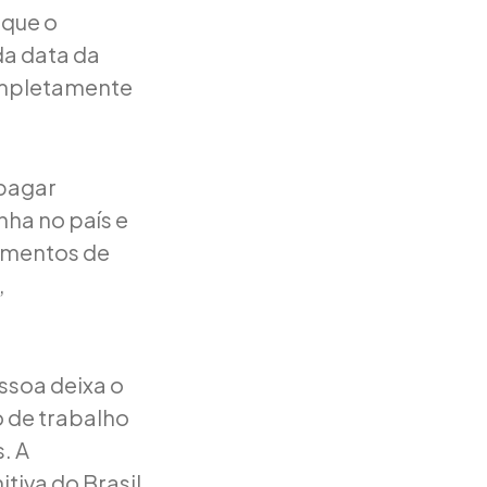
 que o
 da data da
completamente
 pagar
nha no país e
dimentos de
,
ssoa deixa o
o de trabalho
. A
tiva do Brasil