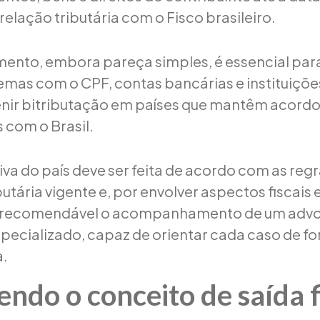
elação tributária com o Fisco brasileiro.
ento, embora pareça simples, é essencial para
emas com o CPF, contas bancárias e instituições
nir bitributação em países que mantêm acord
 com o Brasil.
tiva do país deve ser feita de acordo com as reg
butária vigente e, por envolver aspectos fiscais e
é recomendável o acompanhamento de um adv
especializado, capaz de orientar cada caso de f
a.
ndo o conceito de saída f