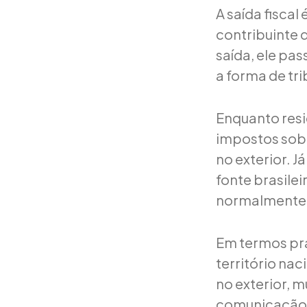
A saída fiscal
contribuinte d
saída, ele pa
a forma de tr
Enquanto resid
impostos sobr
no exterior. 
fonte brasilei
normalmente 
Em termos prá
território nac
no exterior, 
comunicação de