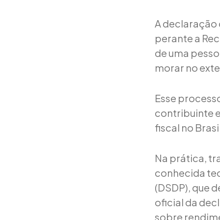
A declaração 
perante a Rece
de uma pessoa
morar no exter
Esse processo
contribuinte 
fiscal no Bra
Na prática, t
conhecida tec
(DSDP), que d
oficial da de
sobre rendimen