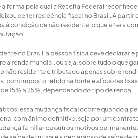
 é a forma pela qual a Receita Federal reconhece
eixou de ter residência fiscal no Brasil. A partir
ssa à condição de não residente, o que altera 
ibutação.
ente no Brasil, a pessoa física deve declarar e
e a renda mundial, ou seja, sobre tudo o que ga
Já o não residente é tributado apenas sobre ren
ra, com imposto retido na fonte e alíquotas fixas
de 15% a 25%, dependendo do tipo de renda.
ticos, essa mudança fiscal ocorre quando a pe
ional com ânimo definitivo, seja por um contrat
mudança familiar ou outros motivos permanentes
 saída definitiva e a declaração de saída defini