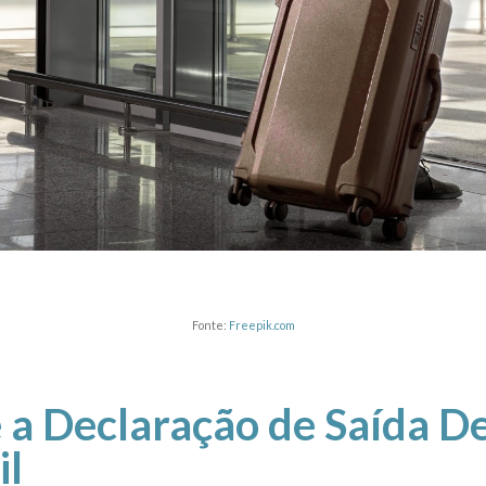
Fonte:
Freepik.com
 a Declaração de Saída De
il