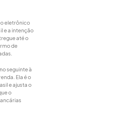
so eletrônico
l e a intenção
tregue até o
termo de
adas.
ano seguinte à
enda. Ela é o
sil e ajusta o
que o
bancárias