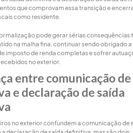
entos que comprovam essa transição e encerr
scais como residente.
 formalização pode gerar sérias consequências t
ido na malha fina, continuar sendo obrigado a
e imposto de renda completas e sofrer autuaç
ecebidos no exterior.
ça entre comunicação de
iva e declaração de saída
iva
eiros no exterior confundem a comunicação de 
 a declaração de saída definitiva, mas são dois