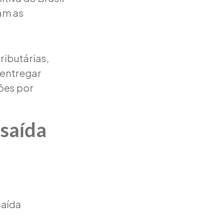
am as
ributárias,
 entregar
ões por
 saída
saída