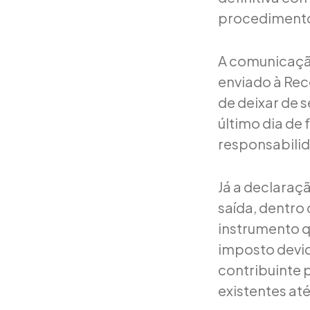
procedimento
A comunicação
enviado à Rece
de deixar de s
último dia de 
responsabilid
Já a declaraç
saída, dentro
instrumento qu
imposto devid
contribuinte 
existentes at