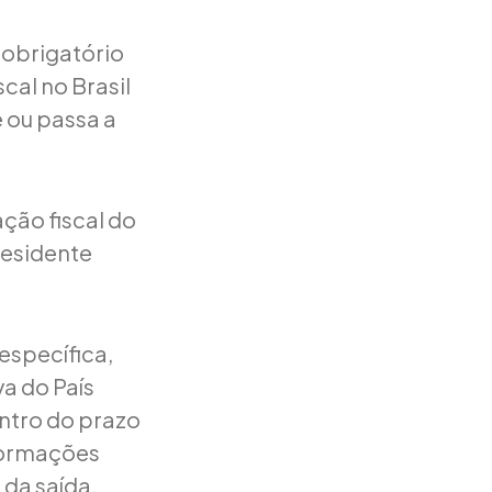
 obrigatório
cal no Brasil
 ou passa a
ação fiscal do
residente
específica,
a do País
entro do prazo
nformações
 da saída,