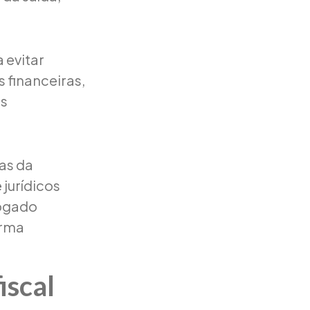
 evitar
 financeiras,
os
ras da
 jurídicos
ogado
orma
iscal