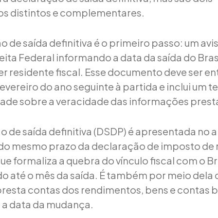
s distintos e complementares.
 de saída definitiva é o primeiro passo: um avi
ita Federal informando a data da saída do Brasi
er residente fiscal. Esse documento deve ser en
fevereiro do ano seguinte à partida e inclui um 
ade sobre a veracidade das informações prest
ão de saída definitiva (DSDP) é apresentada no 
 do mesmo prazo da declaração de imposto de r
e formaliza a quebra do vínculo fiscal com o Bra
o até o mês da saída. É também por meio dela 
presta contas dos rendimentos, bens e contas 
é a data da mudança.