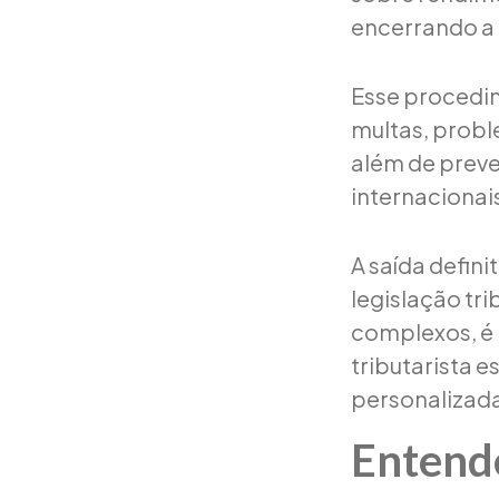
encerrando a r
Esse procedim
multas, probl
além de preve
internacionais
A saída defini
legislação tri
complexos, 
tributarista 
personalizad
Entende