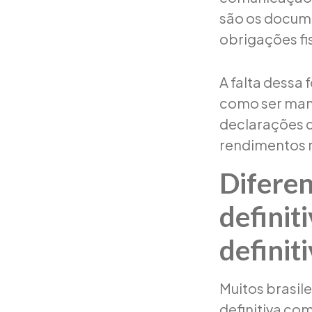
são os docum
obrigações fi
A falta dessa
como ser mant
declarações d
rendimentos r
Diferen
definit
definit
Muitos brasil
definitiva com