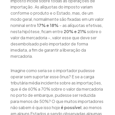
imposto incide sobre todas as operações de
importação. As alíquotas do imposto variam
conforme o produto e o Estado, mas, de um
modo geral, normalmente são fixadas em um valor
nominal entre
17% e 18%
– as alíquotas efetivas,
nesta hipótese, ficam entre
20% e 21%
sobre o
valor da mercadoria –, valor esse que deve ser
desembolsado pelo importador de forma
imediata, a fim de garantir a liberação da
mercadoria.
Imagine como seria se o importador pudesse
operar sem suportar esse ônus? E se a carga
tributária média incidente sobre as importações,
que é de 60% a 70% sobre o valor da mercadoria
no porto de embarque, pudesse ser reduzida
para menos de 50%? O que muitos importadores
não sabem é que isso hoje
é possível
, ao menos
em alguns Estados e sendo observadas algumas