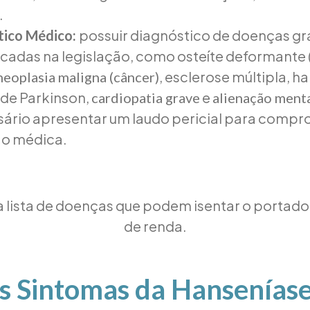
.
possuir diagnóstico de doenças gr
tico Médico:
icadas na legislação, como osteíte deformante
, esclerose múltipla, h
neoplasia maligna (câncer)
de Parkinson,
e
cardiopatia grave
alienação ment
sário apresentar um laudo pericial para compro
o médica.
a lista de doenças que podem isentar o portad
de renda.
s Sintomas da Hansenías