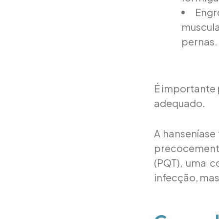
Engr
muscula
pernas.
É importante 
adequado.
A hanseníase 
precocemente
(PQT), uma c
infecção, mas