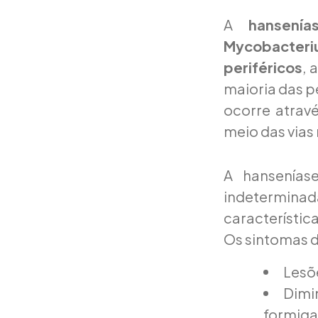
A
hansenía
Mycobacteri
periféricos
, 
maioria das p
ocorre atrav
meio das vias 
A hansenías
indetermina
característic
Os sintomas d
Lesõ
Dimin
formiga