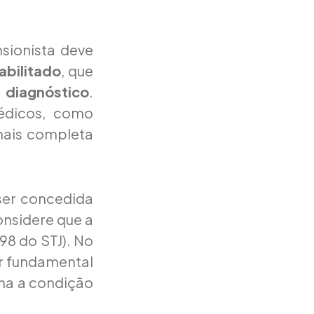
sionista deve
abilitado
, que
 diagnóstico
.
médicos, como
mais completa
ser concedida
onsidere que a
8 do STJ). No
er fundamental
lha a condição