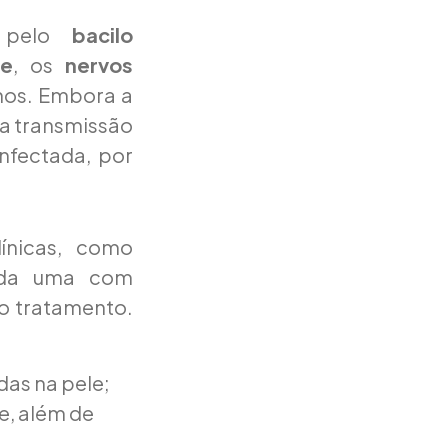
a pelo
bacilo
le
, os
nervos
lhos. Embora a
 a transmissão
nfectada, por
ínicas, como
cada uma com
 o tratamento.
as na pele;
ue, além de