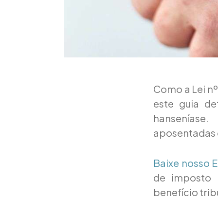
Como a Lei nº
este guia d
hanseníase.
aposentadas 
Baixe nosso 
de imposto 
benefício trib