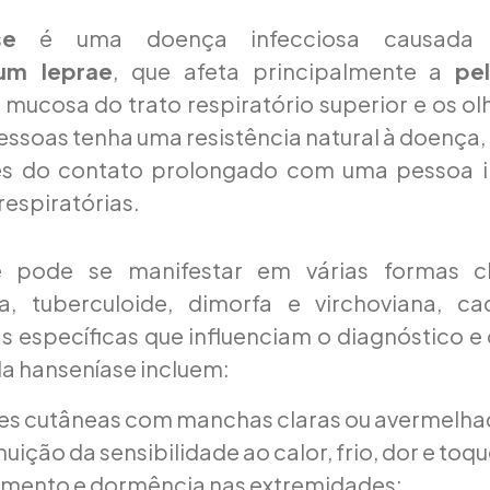
se
é uma doença infecciosa causad
um leprae
, que afeta principalmente a
pe
a mucosa do trato respiratório superior e os o
essoas tenha uma resistência natural à doença,
és do contato prolongado com uma pessoa i
respiratórias.
e pode se manifestar em várias formas cl
da, tuberculoide, dimorfa e virchoviana, 
as específicas que influenciam o diagnóstico e
a hanseníase incluem:
es cutâneas com manchas claras ou avermelhad
uição da sensibilidade ao calor, frio, dor e toq
mento e dormência nas extremidades;