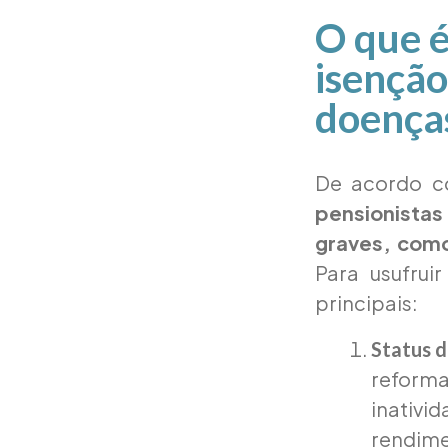
O que é
isenção
doença
De acordo co
pensionista
graves, como
Para usufrui
principais:
Status d
reforma
inativi
rendime