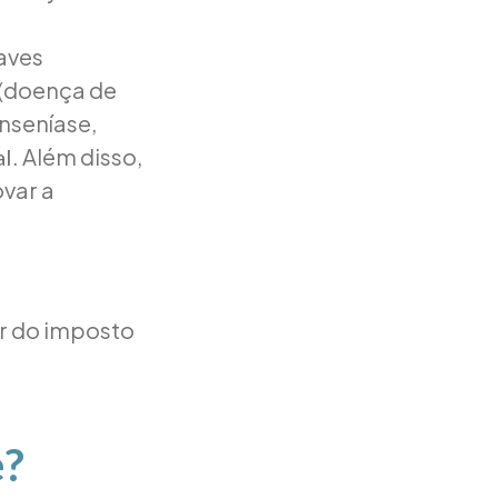
aves
 (doença de
anseníase,
. Além disso,
al
var a
or do imposto
e?