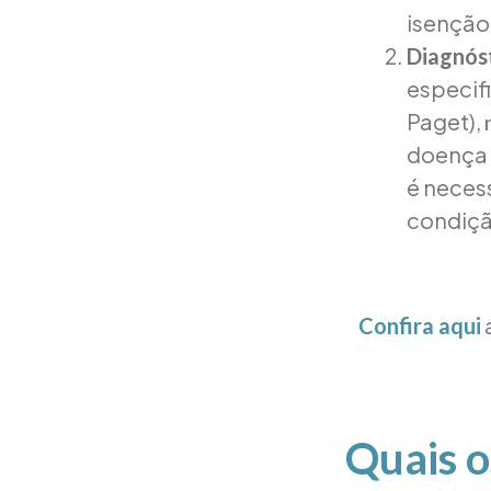
isenção
Diagnós
especif
Paget),
doença 
é neces
condiçã
Confira aqui
Quais o