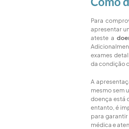
Como d
Para comprov
apresentar u
ateste a
doe
Adicionalmen
exames detal
da condição d
A apresentaç
mesmo sem um 
doença está 
entanto, é im
para garantir
médica e aten