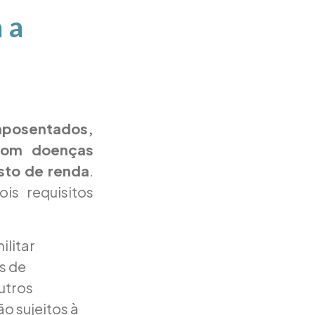
 a
aposentados,
 com doenças
sto de renda
.
is requisitos
ilitar
s de
utros
o sujeitos à