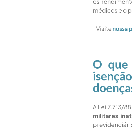
os rendiment
médicos e o p
Visite
nossa 
O que 
isenç
doença
A Lei 7.713/8
militares in
previdenciári