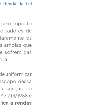
e Renda da Lei
 que o imposto
portadores de
claramente os
is amplas que
ue sofrem das
oral.
 de uniformizar
o escopo dessa
 a isenção do
º 7.713/1988 é
lica a rendas