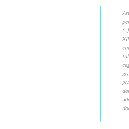
Art
per
(...)
XI
em 
tub
ceg
gra
gra
de
ad
do