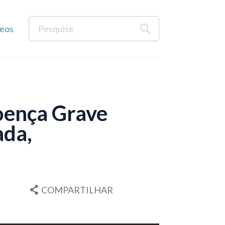
eos
oença Grave
ada,
COMPARTILHAR