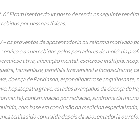
. 6º Ficam isentos do imposto de renda os seguinte rendi
cebidos por pessoas físicas:
V – os proventos de aposentadoria ou reforma motivada po
serviço e os percebidos pelos portadores de moléstia profi
erculose ativa, alienação mental, esclerose múltipla, neop
ueira, hanseníase, paralisia irreversível e incapacitante, c
ve, doença de Parkinson, espondiloartrose anquilosante, 
ve, hepatopatia grave, estados avançados da doença de Pag
formante), contaminação por radiação, síndrome da imunod
quirida, com base em conclusão da medicina especializada
ença tenha sido contraída depois da aposentadoria ou ref