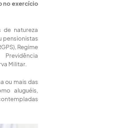
 no exercício
s de natureza
u pensionistas
(RGPS), Regime
Previdência
a Militar.
a ou mais das
omo aluguéis,
o contempladas