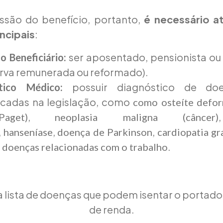
ssão do benefício, portanto,
é necessário a
incipais
:
ser aposentado, pensionista ou m
o Beneficiário:
erva remunerada ou reformado).
possuir diagnóstico de do
stico Médico:
icadas na legislação, como
como osteíte defo
,
get)
neoplasia maligna (câncer)
,
,
,
hanseníase
doença de Parkinson
cardiopatia gr
e
.
doenças relacionadas com o trabalho
a lista de doenças que podem isentar o portad
de renda.