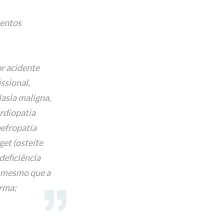
mentos
r acidente
ssional,
lasia maligna,
ardiopatia
nefropatia
et (osteíte
eficiência
, mesmo que a
orma;