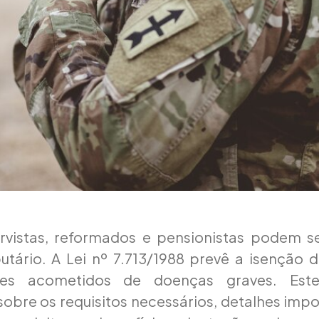
servistas, reformados e pensionistas podem s
butário. A Lei nº 7.713/1988 prevê a isenção
es acometidos de doenças graves. Este
obre os requisitos necessários, detalhes imp