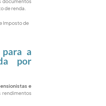
os documentos
to de renda.
e Imposto de
 para a
da por
ensionistas e
s rendimentos