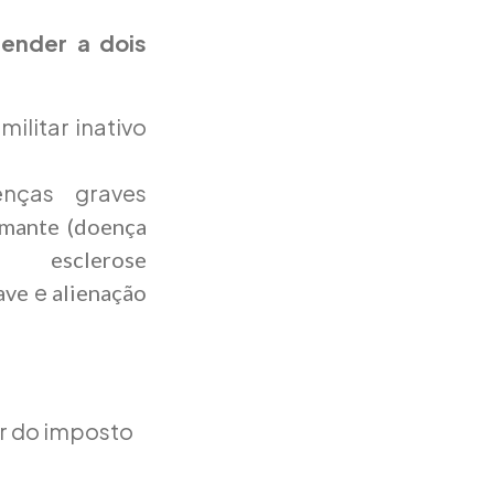
tender a dois
ilitar inativo
enças graves
rmante (doença
,
esclerose
e
ave
alienação
or do imposto