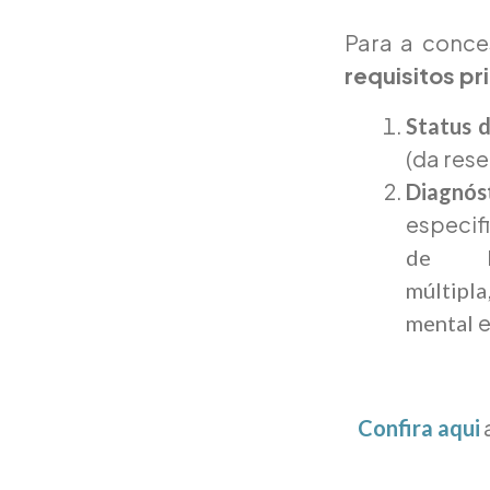
Para a conce
requisitos pr
Status d
(da res
Diagnó
especif
de Pa
múltipla
mental
Confira aqui