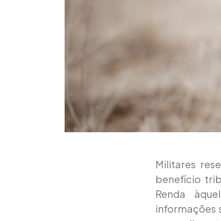
Militares re
benefício tri
Renda àquel
informações s