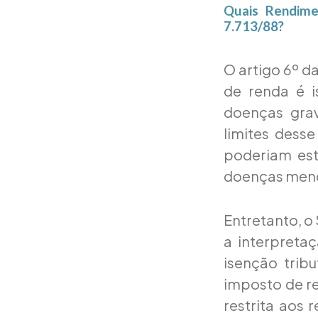
Quais Rendime
7.713/88?
O artigo 6º d
de renda é i
doenças grav
limites dess
poderiam est
doenças menci
Entretanto, o 
a interpretaç
isenção trib
imposto de re
restrita aos 