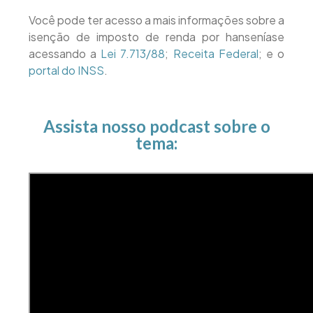
Você pode ter acesso a mais informações sobre a
isenção de imposto de renda por hanseníase
acessando a
Lei 7.713/88
;
Receita Federal
; e o
portal do INSS
.
Assista nosso podcast sobre o
tema: